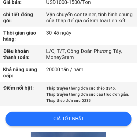
Giá bán:
USD1000-1500/Ton
QUAN
NHÀ
chi tiết đóng
Vận chuyển container, tình hình chung
gói:
của tháp để gia cố kim loại liên kết.
MÁY
Thời gian giao
30-45 ngày
hàng:
KIỂM
Điều khoản
L/C, T/T, Công Đoàn Phương Tây,
SOÁT
thanh toán:
MoneyGram
CHẤT
Khả năng cung
20000 tấn / năm
LƯỢNG
cấp:
Điểm nổi bật:
,
Tháp truyền thông đơn cực thép Q345
,
LIÊN
Tháp truyền thông đơn cực cấu trúc đơn giản
Tháp thép đơn cực Q235
HỆ
CHÚNG
GIÁ TỐT NHẤT
TÔI