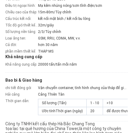
Điều trị ngoại hình:
Mạ kẽm nhúng nóng/sơn tĩnh điện/sơn
Chiều cao của tháp:
15m-80m/Tùy chỉnh
Cấu trúc kết nối:
kết nối mặt bích / kết nối bu lông
Tốc độ gió thiết kế tối đa:
32m/giây
Số lượng nền tảng:
2/3/Tùy chỉnh
Loại ăng ten:
GSM, RRU, CDMA, MW, v.v.
Cả đời:
hơn 30 năm
phần mềm thiết kế:
THÁP MS
Khả năng cung cấp
Khả năng cung cấp:
20000 tấn/tấn mỗi năm
Bao bì & Giao hàng
chi tiết đóng gói
Vận chuyển container, tình hình chung của tháp để gia cố kim loại liên kết.
Hải cảng
Cảng Thiên Tân
Thời gian dẫn:
Số lượng (Tấn)
1 - 10
>10
Ước tínhThời gian (ngày)
20
để được thương
Công ty TNHH kết cấu thép Hà Bắc Chang Tong
tọa lạc tại quê hương của China Tower
,
là một công ty chuyên