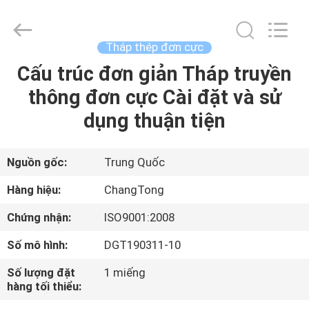
Hebei
Changtong
Steel
Structure
Co.,
Tháp thép đơn cực
Ltd..
All
Cấu trúc đơn giản Tháp truyền
NHÀ
Rights
Reserved.
thông đơn cực Cài đặt và sử
CÁC
dụng thuận tiện
SẢN
PHẨM
Nguồn gốc:
Trung Quốc
Hàng hiệu:
ChangTong
VỀ
Chứng nhận:
ISO9001:2008
CHÚNG
Số mô hình:
DGT190311-10
TÔI
Số lượng đặt
1 miếng
hàng tối thiểu:
THAM