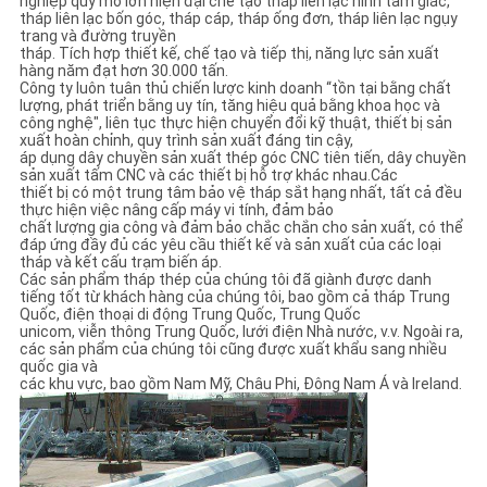
nghiệp quy mô lớn hiện đại chế tạo tháp liên lạc hình tam giác,
tháp liên lạc bốn góc, tháp cáp, tháp ống đơn, tháp liên lạc ngụy
trang và đường truyền
tháp. Tích hợp thiết kế, chế tạo và tiếp thị, năng lực sản xuất
hàng năm đạt hơn 30.000 tấn.
Công ty luôn tuân thủ chiến lược kinh doanh “tồn tại bằng chất
lượng, phát triển bằng uy tín, tăng hiệu quả bằng khoa học và
công nghệ", liên tục thực hiện chuyển đổi kỹ thuật, thiết bị sản
xuất hoàn chỉnh, quy trình sản xuất đáng tin cậy,
áp dụng dây chuyền sản xuất thép góc CNC tiên tiến, dây chuyền
sản xuất tấm CNC và các thiết bị hỗ trợ khác nhau.Các
thiết bị có một trung tâm bảo vệ tháp sắt hạng nhất, tất cả đều
thực hiện việc nâng cấp máy vi tính, đảm bảo
chất lượng gia công và đảm bảo chắc chắn cho sản xuất, có thể
đáp ứng đầy đủ các yêu cầu thiết kế và sản xuất của các loại
tháp và kết cấu trạm biến áp.
Các sản phẩm tháp thép của chúng tôi đã giành được danh
tiếng tốt từ khách hàng của chúng tôi, bao gồm cả tháp Trung
Quốc, điện thoại di động Trung Quốc, Trung Quốc
unicom, viễn thông Trung Quốc, lưới điện Nhà nước, v.v. Ngoài ra,
các sản phẩm của chúng tôi cũng được xuất khẩu sang nhiều
quốc gia và
các khu vực, bao gồm Nam Mỹ, Châu Phi, Đông Nam Á và Ireland.