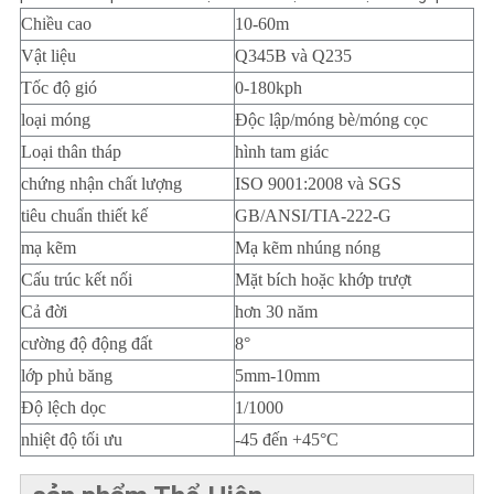
Chiều cao
10-60m
Vật liệu
Q345B và Q235
Tốc độ gió
0-180kph
loại móng
Độc lập/móng bè/móng cọc
Loại thân tháp
hình tam giác
chứng nhận chất lượng
ISO 9001:2008 và SGS
tiêu chuẩn thiết kế
GB/ANSI/TIA-222-G
mạ kẽm
Mạ kẽm nhúng nóng
Cấu trúc kết nối
Mặt bích hoặc khớp trượt
Cả đời
hơn 30 năm
cường độ động đất
8°
lớp phủ băng
5mm-10mm
Độ lệch dọc
1/1000
nhiệt độ tối ưu
-45 đến +45°C