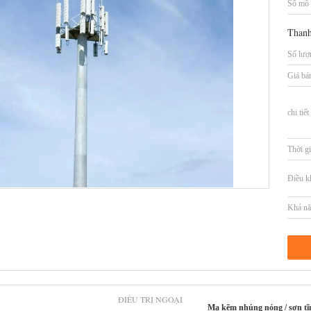
Số mô 
Thanh
Số lượn
Giá bá
chi tiế
Thời gi
Điều k
Khả nă
ĐIỀU TRỊ NGOẠI
Mạ kẽm nhúng nóng / sơn tĩn