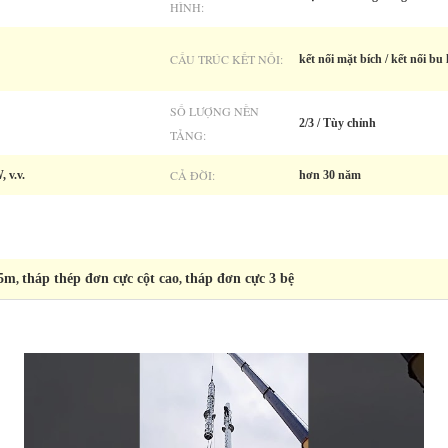
HÌNH:
CẤU TRÚC KẾT NỐI:
kết nối mặt bích / kết nối bu
SỐ LƯỢNG NỀN
2/3 / Tùy chỉnh
TẢNG:
CẢ ĐỜI:
v.v.
hơn 30 năm
35m
tháp thép đơn cực cột cao
tháp đơn cực 3 bệ
,
,