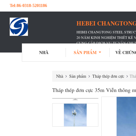
Tel:
86-0318-5201186
HEBEI CHANGTONG 
HEBEI CHANGTONG STEEL STRUCT
20 NĂM KINH NGHIỆM THIẾT KẾ
CUNG CẤP DỊCH VỤ TƯ VẤN CHU
ĐÃ PHỤC VỤ VÔ SỐ HÃNG TRUY
NHÀ
SẢN PHẨM
VỀ CHÚN
Nhà
Sản phẩm
Tháp thép đơn cực
Thá
Tháp thép đơn cực 35m Viễn thông m