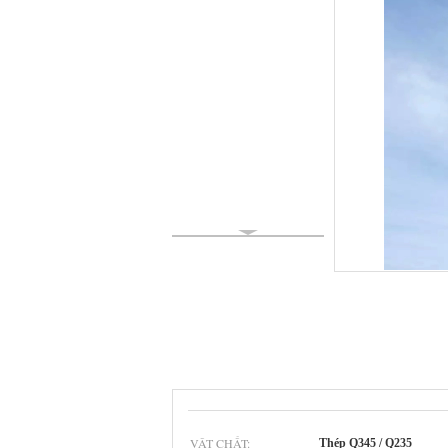
VẬT CHẤT:
Thép Q345 / Q235