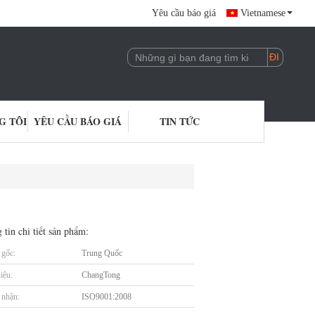
Yêu cầu báo giá
Vietnamese
G TÔI
YÊU CẦU BÁO GIÁ
TIN TỨC
 tin chi tiết sản phẩm:
gốc:
Trung Quốc
iệu:
ChangTong
nhận:
ISO9001:2008