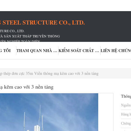
STEEL STRUCTURE CO., LTD.
URE CO., LTD.
 VÀ SẢN XUẤT THÁP TRUYỀN THÔNG
YÊN NGHIỆP TOÀN DIỆN
ỀN THÔNG
G TÔI
THAM QUAN NHÀ MÁY
KIỂM SOÁT CHẤT LƯỢNG
LIÊN HỆ CHÚN
p thép đơn cực 35m Viễn thông mạ kẽm cao với 3 nền tảng
ạ kẽm cao với 3 nền tảng
Thông
Nguồn 
Hàng h
Chứng 