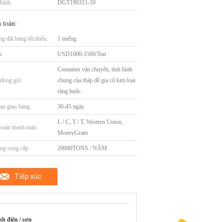
hình:
DGT190311-10
 toán:
g đặt hàng tối thiểu:
1 miếng
n:
USD1000-1500/Ton
Container vận chuyển, tình hình
t đóng gói:
chung của tháp để gia cố kim loại
ràng buộc.
an giao hàng:
30-45 ngày
L / C, T / T, Western Union,
hoản thanh toán:
MoneyGram
ng cung cấp:
20000TONS / NĂM
Tiếp xúc
h điện / sơn