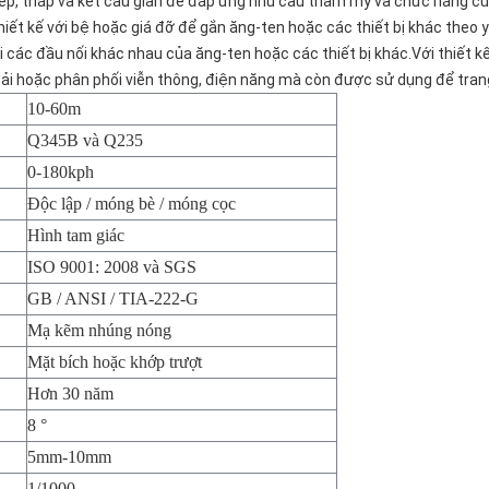
thép, tháp và kết cấu giàn để đáp ứng nhu cầu thẩm mỹ và chức năng củ
ết kế với bệ hoặc giá đỡ để gắn ăng-ten hoặc các thiết bị khác theo y
 các đầu nối khác nhau của ăng-ten hoặc các thiết bị khác.Với thiết kế
ải hoặc phân phối viễn thông, điện năng mà còn được sử dụng để trang
10-60m
Q345B và Q235
0-180kph
Độc lập / móng bè / móng cọc
Hình tam giác
ISO 9001: 2008 và SGS
GB / ANSI / TIA-222-G
Mạ kẽm nhúng nóng
Mặt bích hoặc khớp trượt
Hơn 30 năm
8 °
5mm-10mm
1/1000