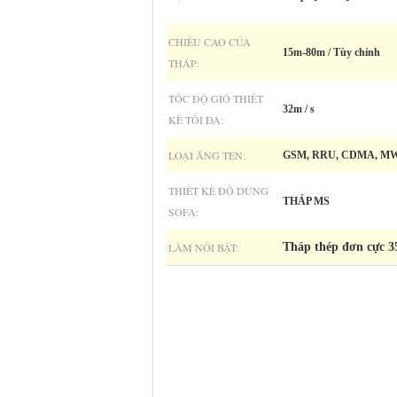
CHIỀU CAO CỦA
15m-80m / Tùy chỉnh
THÁP:
TỐC ĐỘ GIÓ THIẾT
32m / s
KẾ TỐI ĐA:
LOẠI ĂNG TEN:
GSM, RRU, CDMA, MW, 
THIẾT KẾ ĐỒ DÙNG
THÁP MS
SOFA:
LÀM NỔI BẬT:
Tháp thép đơn cực 