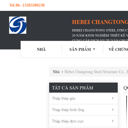
Tel:
86--13383380238
HEBEI CHANGTONG 
HEBEI CHANGTONG STEEL STRUCT
20 NĂM KINH NGHIỆM THIẾT KẾ
CUNG CẤP DỊCH VỤ TƯ VẤN CHU
ĐÃ PHỤC VỤ VÔ SỐ HÃNG TRUY
NHÀ
SẢN PHẨM
VỀ CHÚN
Nhà
Hebei Changtong Steel Structure Co., 
Q
TẤT CẢ SẢN PHẨM
Tháp thép góc
Tháp thép hình ống
Tháp thép đơn cực