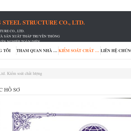
STEEL STRUCTURE CO., LTD.
URE CO., LTD.
 VÀ SẢN XUẤT THÁP TRUYỀN THÔNG
YÊN NGHIỆP TOÀN DIỆN
ỀN THÔNG
G TÔI
THAM QUAN NHÀ MÁY
KIỂM SOÁT CHẤT LƯỢNG
LIÊN HỆ CHÚN
Ltd. Kiểm soát chất lượng
C HỒ SƠ