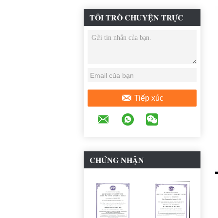
TÔI TRÒ CHUYỆN TRỰC
TUYẾN BÂY GIỜ
Tiếp xúc
CHỨNG NHẬN