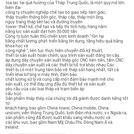
tọa lạc tại quê hương của Tháp Trung Quốc
,
là một quy mô lớn
hiện đại
công ty chuyên nghiệp chế tạo bộ giao tiếp tam giác,
tháp truyền thông bốn góc, tháp cáp, tháp một ống,
ngụy trang tháp liên lạc và đường truyền
tower. thiết kế, chế tạo và tiếp thị tích hợp, hàng năm
năng lực sản xuất đạt hơn 30.000 tấn.
Công ty luôn tuân thủ chiến lược kinh doanh "tồn tại
bằng chất lượng, phát triển bằng tín dụng, tăng hiệu quả bằng
khoa học và
công nghệ ", liên tục thực hiện chuyển đổi kỹ thuật,
thiết bị sản xuất hoàn chỉnh, quy trình sản xuất đáng tin cậy,
áp dụng dây chuyền sản xuất thép góc CNC tiên tiến, tấm CNC
dây chuyền sản xuất và các thiết bị hỗ trợ khác nhau.Các
thiết bị có một trung tâm bảo vệ tháp sắt hạng nhất, tất cả
triển khai lofting vi máy tính, đảm bảo
chất lượng xử lý và cung cấp một đảm bảo mạnh mẽ cho
sản xuất, có thể đáp ứng đầy đủ thiết kế và sản xuất
yêu cầu của các loại tháp và trạm biến áp
cấu trúc.
Sản phẩm tháp thép của chúng tôi đã giành được danh tiếng tốt
từ
khách hàng, bao gồm China tower, China mobile, China
unicom, viễn thông Trung Quốc, lưới điện nhà nước, v.v. Ngoài ra,
sản phẩm cũng đã được xuất khẩu sang nhiều nước và
các khu vực, bao gồm Nam Mỹ, Châu Phi, Đông Nam Á và
Ireland