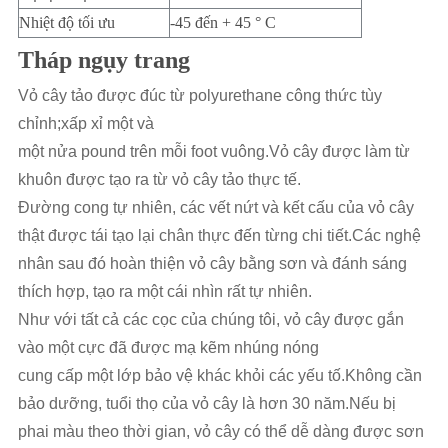
Nhiệt độ tối ưu
-45 đến + 45 ° C
Tháp ngụy trang
Vỏ cây tảo được đúc từ polyurethane công thức tùy 
chỉnh;xấp xỉ một và
một nửa pound trên mỗi foot vuông.Vỏ cây được làm từ 
khuôn được tạo ra từ vỏ cây tảo thực tế.
Đường cong tự nhiên, các vết nứt và kết cấu của vỏ cây 
thật được tái tạo lại chân thực đến từng chi tiết.Các nghệ 
nhân sau đó hoàn thiện vỏ cây bằng sơn và đánh sáng 
thích hợp, tạo ra một cái nhìn rất tự nhiên.
Như với tất cả các cọc của chúng tôi, vỏ cây được gắn 
vào một cực đã được mạ kẽm nhúng nóng 
cung cấp một lớp bảo vệ khác khỏi các yếu tố.Không cần 
bảo dưỡng, tuổi thọ của vỏ cây là hơn 30 năm.Nếu bị 
phai màu theo thời gian, vỏ cây có thể dễ dàng được sơn 