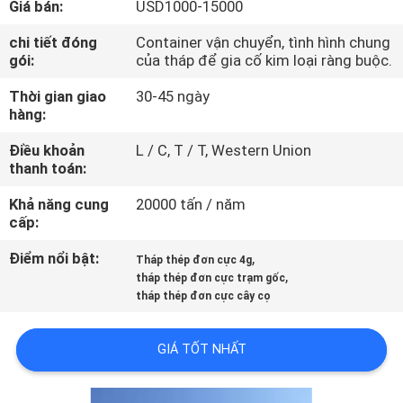
Giá bán:
USD1000-15000
QUAN
NHÀ
chi tiết đóng
Container vận chuyển, tình hình chung
gói:
của tháp để gia cố kim loại ràng buộc.
MÁY
Thời gian giao
30-45 ngày
hàng:
KIỂM
Điều khoản
L / C, T / T, Western Union
SOÁT
thanh toán:
CHẤT
Khả năng cung
20000 tấn / năm
LƯỢNG
cấp:
Điểm nổi bật:
,
Tháp thép đơn cực 4g
,
LIÊN
tháp thép đơn cực trạm gốc
tháp thép đơn cực cây cọ
HỆ
CHÚNG
GIÁ TỐT NHẤT
TÔI