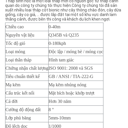
Tháp sinh học là một loại tháp mới có nguồn gốc từ tháp cảnh
PRIVACY
quan do công ty chúng tôi thực hiện.Công ty chúng tôi đã sản
xuất nhiều loại tháp cột bionic như cây thông chào đón, cây dừa
POLICY
giống, cây cọ giả, ... được lắp đặt tại một số khu vực danh lam
thắng cảnh, được bên thi công và khách du lịch khen ngợi.
Chiều cao
0-40m
Nguyên vật liệu
Q345B và Q235
Tốc độ gió
0-180kph
Loại móng
Độc lập / móng bè / móng cọc
Loại thân tháp
Hình tam giác
Chứng nhận chất lượng
ISO 9001: 2008 và SGS
Tiêu chuẩn thiết kế
GB / ANSI / TIA-222-G
Mạ kẽm
Mạ kẽm nhúng nóng
Cấu trúc kết nối
Mặt bích hoặc khớp trượt
Cả đời 
Hơn 30 năm
Cường độ động đất
8 °
Lớp phủ băng
5mm-10mm
Độ lệch dọc
1/1000