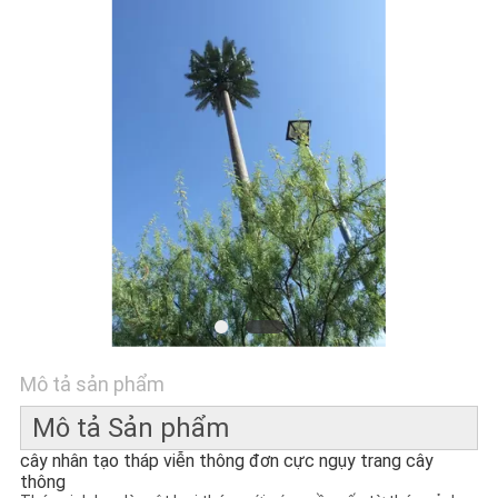
TIN
TỨC
YÊU
CẦU
BÁO
GIÁ
SƠ
ĐỒ
Mô tả sản phẩm
TRANG
Mô tả Sản phẩm
WEB
cây nhân tạo tháp viễn thông đơn cực ngụy trang cây
thông