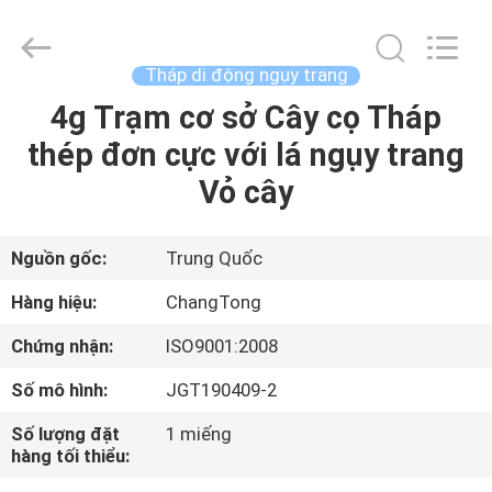
Hebei
Changtong
Steel
Structure
Co.,
Tháp di động ngụy trang
Ltd..
All
4g Trạm cơ sở Cây cọ Tháp
NHÀ
Rights
Reserved.
thép đơn cực với lá ngụy trang
CÁC
Vỏ cây
SẢN
PHẨM
Nguồn gốc:
Trung Quốc
Hàng hiệu:
ChangTong
VỀ
Chứng nhận:
ISO9001:2008
CHÚNG
Số mô hình:
JGT190409-2
TÔI
Số lượng đặt
1 miếng
hàng tối thiểu:
THAM