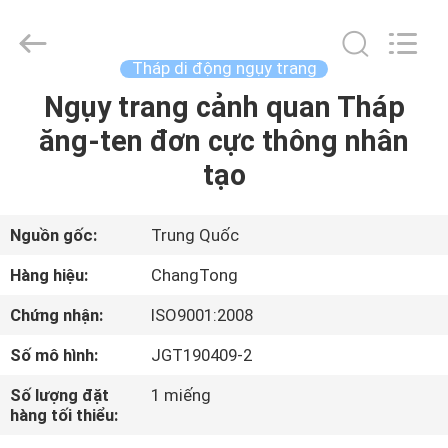
Hebei
Changtong
Steel
Structure
Co.,
Tháp di động ngụy trang
Ltd..
All
Ngụy trang cảnh quan Tháp
NHÀ
Rights
Reserved.
ăng-ten đơn cực thông nhân
CÁC
tạo
SẢN
PHẨM
Nguồn gốc:
Trung Quốc
Hàng hiệu:
ChangTong
VỀ
Chứng nhận:
ISO9001:2008
CHÚNG
Số mô hình:
JGT190409-2
TÔI
Số lượng đặt
1 miếng
hàng tối thiểu:
THAM