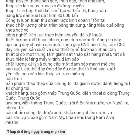
tháp truyền thông bốn góc, tháp cáp, tháp ống đơn,
tháp liên lạc ngụy trang và đường truyền
tháp. Tích hợp thiết kế, chế tạo và tiếp thị, hàng năm
năng lực sản xuất đạt hơn 30.000 tấn.
Công ty luôn tuân thủ chiến lược kinh doanh “tồn tại
theo chất lượng, phát triển bằng tín dụng, tăng hiệu quả bằng
khoa học và
công nghệ", liên tục thực hiện chuyển đổi kỹ thuật,
thiết bị sản xuất hoàn chỉnh, quy trình sản xuất đáng tin cậy,
áp dụng dây chuyền sản xuất thép góc CNC tiên tiến, tấm CNC
dây chuyền sản xuất và các thiết bị hỗ trợ khác nhau.Các
thiết bị có một trung tâm giám sát tháp sắt hạng nhất, tất cả
thực hiện lofting máy vi tính, đảm bảo
chất lượng xử lý và cung cấp một đảm bảo mạnh mẽ cho
sản xuất, có thể đáp ứng đầy đủ các thiết kế và sản xuất
yêu cầu của các loại tháp và trạm biến áp
cấu trúc.
Sản phẩm tháp thép của chúng tôi đã giành được danh tiếng tốt
từ chúng tôi
khách hàng, bao gồm tháp Trung Quốc, điện thoại di động Trung
Quốc, Trung Quốc
unicom, viễn thông Trung Quốc, lưới điện Nhà nước, v.v. Ngoài ra,
chúng tôi
sản phẩm cũng đã được xuất khẩu sang nhiều nước và
các khu vực, bao gồm Nam Mỹ, Châu Phi, Đông Nam Á và
Ireland
Tháp di động ngụy trang mạ kẽm