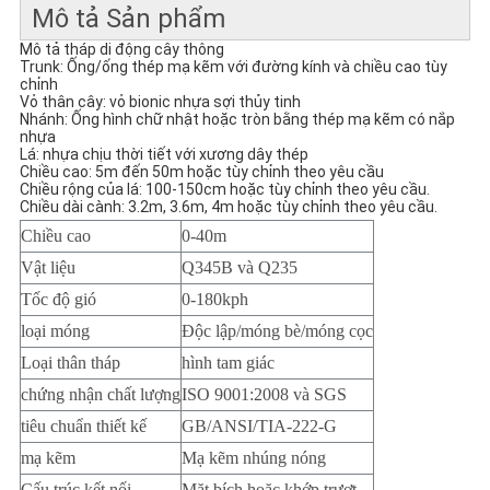
PRIVACY
Mô tả Sản phẩm
POLICY
Mô tả tháp di động cây thông
Trunk: Ống/ống thép mạ kẽm với đường kính và chiều cao tùy
chỉnh
Vỏ thân cây: vỏ bionic nhựa sợi thủy tinh
Nhánh: Ống hình chữ nhật hoặc tròn bằng thép mạ kẽm có nắp
nhựa
Lá: nhựa chịu thời tiết với xương dây thép
Chiều cao: 5m đến 50m hoặc tùy chỉnh theo yêu cầu
Chiều rộng của lá: 100-150cm hoặc tùy chỉnh theo yêu cầu.
Chiều dài cành: 3.2m, 3.6m, 4m hoặc tùy chỉnh theo yêu cầu.
Chiều cao
0-40m
Vật liệu
Q345B và Q235
Tốc độ gió
0-180kph
loại móng
Độc lập/móng bè/móng cọc
Loại thân tháp
hình tam giác
chứng nhận chất lượng
ISO 9001:2008 và SGS
tiêu chuẩn thiết kế
GB/ANSI/TIA-222-G
mạ kẽm
Mạ kẽm nhúng nóng
Cấu trúc kết nối
Mặt bích hoặc khớp trượt