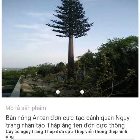
TIN
TỨC
YÊU
CẦU
BÁO
GIÁ
SƠ
ĐỒ
Mô tả sản phẩm
TRANG
Bán nóng Anten đơn cực tạo cảnh quan Ngụy
WEB
trang nhân tạo Tháp ăng ten đơn cực thông
Cây cọ ngụy trang Tháp đơn cực Tháp viễn thông thép hình
ống