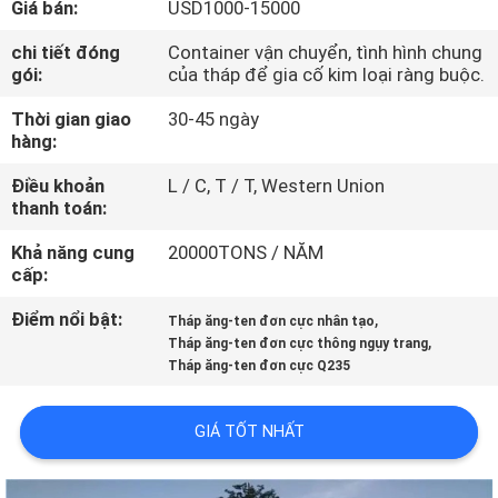
Giá bán:
USD1000-15000
QUAN
NHÀ
chi tiết đóng
Container vận chuyển, tình hình chung
gói:
của tháp để gia cố kim loại ràng buộc.
MÁY
Thời gian giao
30-45 ngày
hàng:
KIỂM
Điều khoản
L / C, T / T, Western Union
SOÁT
thanh toán:
CHẤT
Khả năng cung
20000TONS / NĂM
LƯỢNG
cấp:
Điểm nổi bật:
,
Tháp ăng-ten đơn cực nhân tạo
,
LIÊN
Tháp ăng-ten đơn cực thông ngụy trang
Tháp ăng-ten đơn cực Q235
HỆ
CHÚNG
GIÁ TỐT NHẤT
TÔI