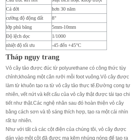
Cả đời
hơn 30 năm
cường độ động đất
8°
lớp phủ băng
5mm-10mm
Độ lệch dọc
1/1000
nhiệt độ tối ưu
-45 đến +45°C
Tháp ngụy trang
Vỏ cây tảo được đúc từ polyurethane có công thức tùy 
chỉnh;khoảng một cân rưỡi mỗi foot vuông.Vỏ cây được 
làm từ khuôn tạo ra từ vỏ cây tảo thực tế.Đường cong tự 
nhiên, vết nứt và kết cấu của vỏ cây thật được tái tạo chi 
tiết như thật.Các nghệ nhân sau đó hoàn thiện vỏ cây 
bằng cách sơn và tô sáng thích hợp, tạo ra một cái nhìn 
rất tự nhiên.
Như với tất cả các cột điện của chúng tôi, vỏ cây được 
dán vào một cột đã được mạ kẽm nhúng nóng để tạo ra 