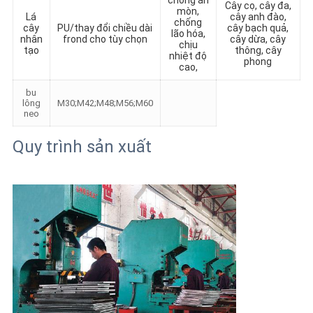
chống ăn
Cây cọ, cây đa,
mòn,
Lá
cây anh đào,
chống
cây
PU/thay đổi chiều dài
cây bạch quả,
lão hóa,
nhân
frond cho tùy chọn
cây dừa, cây
chịu
tạo
thông, cây
nhiệt độ
phong
cao,
bu
lông
M30;M42;M48;M56;M60
neo
Quy trình sản xuất