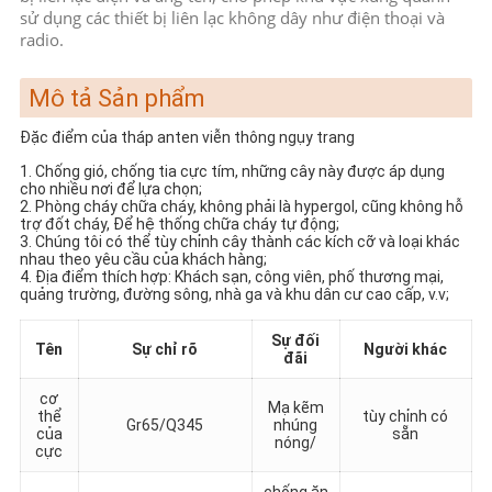
PRIVACY
sử dụng các thiết bị liên lạc không dây như điện thoại và
radio.
POLICY
Mô tả Sản phẩm
Đặc điểm của tháp anten viễn thông ngụy trang
1. Chống gió, chống tia cực tím, những cây này được áp dụng
cho nhiều nơi để lựa chọn;
2. Phòng cháy chữa cháy, không phải là hypergol, cũng không hỗ
trợ đốt cháy, Để hệ thống chữa cháy tự động;
3. Chúng tôi có thể tùy chỉnh cây thành các kích cỡ và loại khác
nhau theo yêu cầu của khách hàng;
4. Địa điểm thích hợp: Khách sạn, công viên, phố thương mại,
quảng trường, đường sông, nhà ga và khu dân cư cao cấp, v.v;
Sự đối
Tên
Sự chỉ rõ
Người khác
đãi
cơ
Mạ kẽm
thể
tùy chỉnh có
Gr65/Q345
nhúng
của
sẵn
nóng/
cực