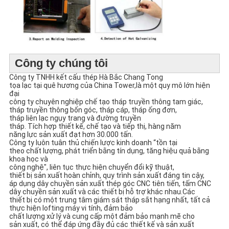
Công ty chúng tôi
Công ty TNHH kết cấu thép Hà Bắc Chang Tong
tọa lạc tại quê hương của China Tower
,
là một quy mô lớn hiện
đại
công ty chuyên nghiệp chế tạo tháp truyền thông tam giác,
tháp truyền thông bốn góc, tháp cáp, tháp ống đơn,
tháp liên lạc ngụy trang và đường truyền
tháp. Tích hợp thiết kế, chế tạo và tiếp thị, hàng năm
năng lực sản xuất đạt hơn 30.000 tấn.
Công ty luôn tuân thủ chiến lược kinh doanh “tồn tại
theo chất lượng, phát triển bằng tín dụng, tăng hiệu quả bằng
khoa học và
công nghệ", liên tục thực hiện chuyển đổi kỹ thuật,
thiết bị sản xuất hoàn chỉnh, quy trình sản xuất đáng tin cậy,
áp dụng dây chuyền sản xuất thép góc CNC tiên tiến, tấm CNC
dây chuyền sản xuất và các thiết bị hỗ trợ khác nhau.Các
thiết bị có một trung tâm giám sát tháp sắt hạng nhất, tất cả
thực hiện lofting máy vi tính, đảm bảo
chất lượng xử lý và cung cấp một đảm bảo mạnh mẽ cho
sản xuất, có thể đáp ứng đầy đủ các thiết kế và sản xuất