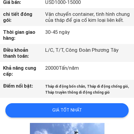
Giá bán:
USD1000-15000
QUAN
NHÀ
chi tiết đóng
Vận chuyển container, tình hình chung
gói:
của tháp để gia cố kim loại liên kết.
MÁY
Thời gian giao
30-45 ngày
hàng:
KIỂM
Điều khoản
L/C, T/T, Công Đoàn Phương Tây
SOÁT
thanh toán:
CHẤT
Khả năng cung
20000Tấn/năm
LƯỢNG
cấp:
Điểm nổi bật:
,
,
Tháp di động bốn chân
Tháp di động chống gió
LIÊN
Tháp truyền thông di động chống gió
HỆ
GIÁ TỐT NHẤT
CHÚNG
TÔI