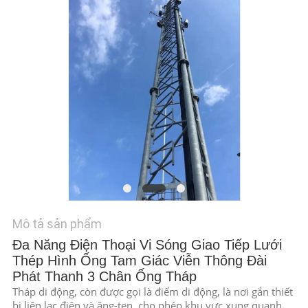
TIN
TỨC
YÊU
CẦU
BÁO
GIÁ
SƠ
Mô tả sản phẩm
ĐỒ
Đa Năng Điện Thoại Vi Sóng Giao Tiếp Lưới
TRANG
Thép Hình Ống Tam Giác Viễn Thông Đài
WEB
Phát Thanh 3 Chân Ống Tháp
Tháp di động, còn được gọi là điểm di động, là nơi gắn thiết
bị liên lạc điện và ăng-ten, cho phép khu vực xung quanh