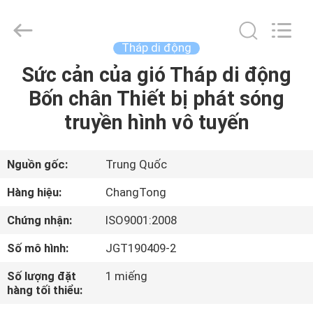
Hebei
Changtong
Steel
Structure
Co.,
Tháp di động
Ltd..
All
Sức cản của gió Tháp di động
NHÀ
Rights
Reserved.
Bốn chân Thiết bị phát sóng
CÁC
truyền hình vô tuyến
SẢN
PHẨM
Nguồn gốc:
Trung Quốc
Hàng hiệu:
ChangTong
VỀ
Chứng nhận:
ISO9001:2008
CHÚNG
Số mô hình:
JGT190409-2
TÔI
Số lượng đặt
1 miếng
hàng tối thiểu:
THAM