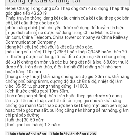
Công ty của chúng tôi
Hebei Chang Tong cung cấp Tháp ống đơn 4G di động Tháp thép
góc giao tiếp 4G 2019
Tháp truyền thông, dạng kết cấu chính của kết cấu thép góc bốn
cột, kết cấu thép góc ba cột
[chức năng chính] nó chủ yếu được sử dụng để truyền tín hiệu.
[mục đích chính] nó được sử dụng trong China Mobile, China
Unicom, China Telecom, China tower company và China Railway
Communication Company.
[dạng kết cấu] nó chủ yếu là kết cấu thép góc.
[nội dung cấu trúc] Thép Q235B hoặc thép Q345B hoặc thép 20
﹥ thường được sử dụng, tất cả đều được mạ kẽm nhúng nóng
để xử lý chống ăn mòn và các bu lông kết nối là loại 6,8.Cột thu lôi
được đặt trên đỉnh tháp, điện trở nối đất chống sét nhỏ hơn
hoặc bằng 10 ohm.
[thông số kỹ thuật] khả năng chống tốc độ gió: 30m / s, khả năng
chống phủ băng: 8mm, cường độ địa chấn: 8 độ, nhiệt độ làm
việc: 35-55 ℃, phương thẳng đứng: 1/1000.
[kích thước chiều cao] 10m-50m.
[tính năng sản phẩm] thép tròn hoặc thép góc được sử dụng
làm vật liệu của tháp, với hệ số tải trọng gió nhỏ và khả năng
chống gió mạnh.Cột tháp được liên kết bằng mặt bích bên ngoài
hoặc thép góc mạ sắt, bu lông căng nên không dễ hư hỏng, giảm
chi phí bảo dưỡng.
[tuổi thọ] 30-50 năm
[thời gian bảo hành] 1-3 năm
Tháp thép góc vi sóng
Tháp lưới viễn thông Q235