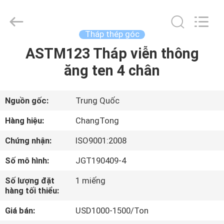
Hebei
Changtong
Steel
Structure
Co.,
Tháp thép góc
Ltd..
All
ASTM123 Tháp viễn thông
NHÀ
Rights
Reserved.
ăng ten 4 chân
CÁC
SẢN
Nguồn gốc:
Trung Quốc
PHẨM
Hàng hiệu:
ChangTong
Chứng nhận:
ISO9001:2008
VỀ
Số mô hình:
JGT190409-4
CHÚNG
Số lượng đặt
1 miếng
TÔI
hàng tối thiểu:
Giá bán:
USD1000-1500/Ton
THAM