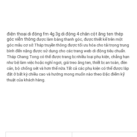
PRIVACY
POLICY
điện thoại di động fm 4g 3g di động 4 chân cột ăng ten thép 
góc viễn thông 
được làm bằng thanh góc, được thiết kế trên một 
góc
mẫu cơ sở.Tháp truyền thông được tối ưu hóa cho tải trọng trung 
bình đến nặng được sử dụng cho các trang web di động tiêu chuẩn.
Tháp Chang Tong có thể được trang bị nhiều loại phụ kiện, chẳng hạn 
như bệ làm việc hoặc nghỉ ngơi, giá treo ăng ten, thiết bị an toàn, đèn 
cản, bộ chống sét và hơn thế nữa.Tất cả các phụ kiện có thể được lắp 
đặt ở bất kỳ chiều cao và hướng mong muốn nào theo Đặc điểm kỹ 
thuật của khách hàng.