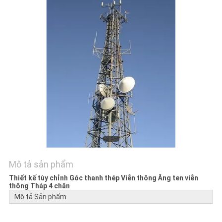
TIN
TỨC
YÊU
CẦU
BÁO
GIÁ
SƠ
ĐỒ
Mô tả sản phẩm
TRANG
Thiết kế tùy chỉnh Góc thanh thép Viễn thông Ăng ten viễn
thông Tháp 4 chân
WEB
Mô tả Sản phẩm