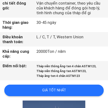
QUAN
chi tiết đóng
Vận chuyển container, theo yêu cầu
gói:
của khách hàng để đóng gói hợp lý,
NHÀ
tình hình chung của tháp để gi
MÁY
Thời gian giao
30-45 ngày
hàng:
KIỂM
Điều khoản
L / C, T / T, Western Union
thanh toán:
SOÁT
CHẤT
Khả năng cung
20000Ton / năm
cấp:
LƯỢNG
Điểm nổi bật:
,
Tháp viễn thông Ăng-ten 4 chân ASTM123
,
Tháp viễn thông Ăng-ten ASTM123
LIÊN
Tháp ăng-ten 4 chân ASTM123
HỆ
GIÁ TỐT NHẤT
CHÚNG
TÔI