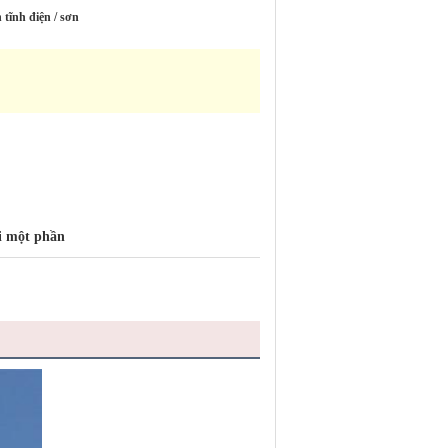
tĩnh điện / sơn
ời một phần