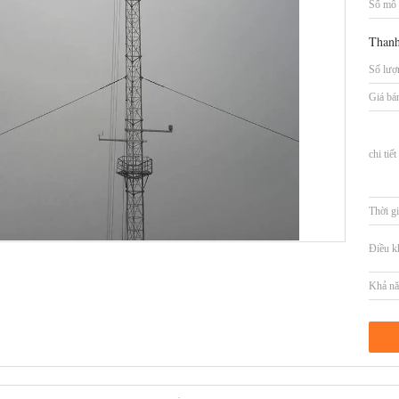
Số mô 
Thanh
Số lượn
Giá bá
chi tiế
Thời gi
Điều k
Khả nă