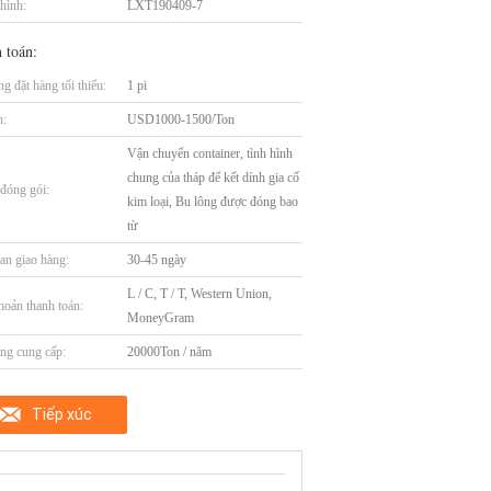
hình:
LXT190409-7
 toán:
g đặt hàng tối thiểu:
1 pi
n:
USD1000-1500/Ton
Vận chuyển container, tình hình
chung của tháp để kết dính gia cố
t đóng gói:
kim loại, Bu lông được đóng bao
từ
an giao hàng:
30-45 ngày
L / C, T / T, Western Union,
hoản thanh toán:
MoneyGram
ng cung cấp:
20000Ton / năm
Tiếp xúc