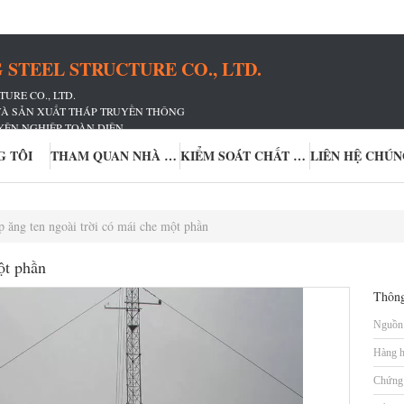
STEEL STRUCTURE CO., LTD.
URE CO., LTD.
 VÀ SẢN XUẤT THÁP TRUYỀN THÔNG
YÊN NGHIỆP TOÀN DIỆN
ỀN THÔNG
G TÔI
THAM QUAN NHÀ MÁY
KIỂM SOÁT CHẤT LƯỢNG
LIÊN HỆ CHÚN
 ăng ten ngoài trời có mái che một phần
ột phần
Thông
Nguồn 
Hàng h
Chứng 