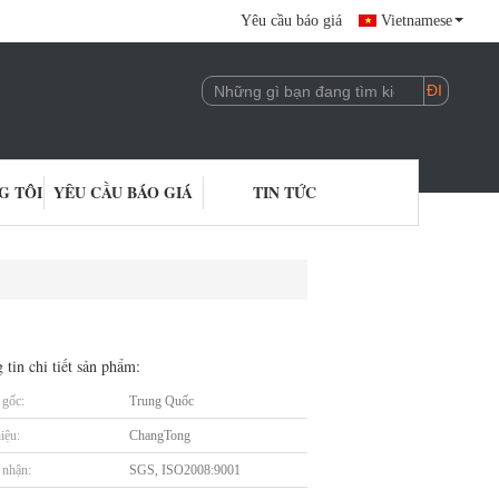
Yêu cầu báo giá
Vietnamese
G TÔI
YÊU CẦU BÁO GIÁ
TIN TỨC
 tin chi tiết sản phẩm:
gốc:
Trung Quốc
iệu:
ChangTong
nhận:
SGS, ISO2008:9001