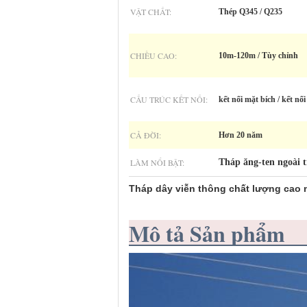
VẬT CHẤT:
Thép Q345 / Q235
CHIỀU CAO:
10m-120m / Tùy chỉnh
CẤU TRÚC KẾT NỐI:
kết nối mặt bích / kết nố
CẢ ĐỜI:
Hơn 20 năm
LÀM NỔI BẬT:
Tháp ăng-ten ngoài 
Tháp dây viễn thông chất lượng cao
Mô tả Sản phẩm