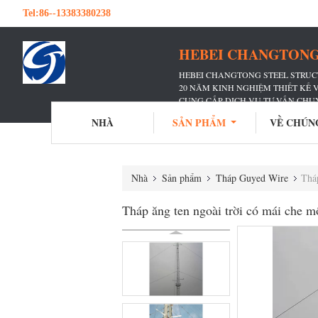
Tel:
86--13383380238
HEBEI CHANGTONG 
HEBEI CHANGTONG STEEL STRUCT
20 NĂM KINH NGHIỆM THIẾT KẾ
CUNG CẤP DỊCH VỤ TƯ VẤN CHU
ĐÃ PHỤC VỤ VÔ SỐ HÃNG TRUY
NHÀ
SẢN PHẨM
VỀ CHÚN
Nhà
Sản phẩm
Tháp Guyed Wire
Tháp
Tháp ăng ten ngoài trời có mái che m