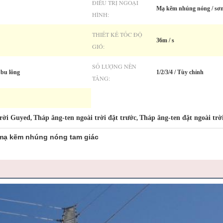
ĐIỀU TRỊ NGOẠI
Mạ kẽm nhúng nóng / sơn 
HÌNH:
THIẾT KẾ TỐC ĐỘ
36m / s
GIÓ:
SỐ LƯỢNG NỀN
i bu lông
1/2/3/4 / Tùy chỉnh
TẢNG:
trời Guyed
Tháp ăng-ten ngoài trời đặt trước
Tháp ăng-ten đặt ngoài tr
,
,
 mạ kẽm nhúng nóng tam giác